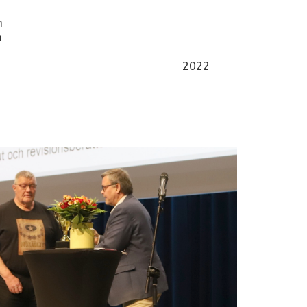
m
m
f Lindman 2022