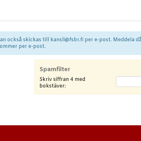
n också skickas till kansli@fsbr.fi per e-post. Meddela då 
kommer per e-post.
Spamfilter
Skriv siffran 4 med
bokstäver: