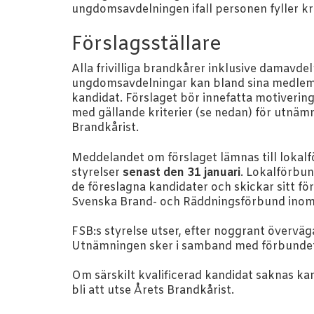
ungdomsavdelningen ifall personen fyller kr
Förslagsställare
Alla frivilliga brandkårer inklusive damavde
ungdomsavdelningar kan bland sina medlem
kandidat. Förslaget bör innefatta motiver
med gällande kriterier (se nedan) för utnäm
Brandkårist.
Meddelandet om förslaget lämnas till lokal
styrelser
senast den 31 januari
. Lokalförbun
de föreslagna kandidater och skickar sitt förs
Svenska Brand- och Räddningsförbund inom
FSB:s styrelse utser, efter noggrant överväg
Utnämningen sker i samband med förbundet
Om särskilt kvalificerad kandidat saknas ka
bli att utse Årets Brandkårist.