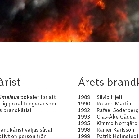
årist
Årets brand
r Emeleus
pokaler för att
1989 Silvio Hjelt
åtlig pokal fungerar som
1990 Roland Martin
s brandkårist
1992 Rafael Söderberg
1993 Clas-Åke Gädda
1995 Kimmo Norrgård
1998 Rainer Karlsson
randkårist väljas såväl
1999 Patrik Holmstedt
ativt en person från