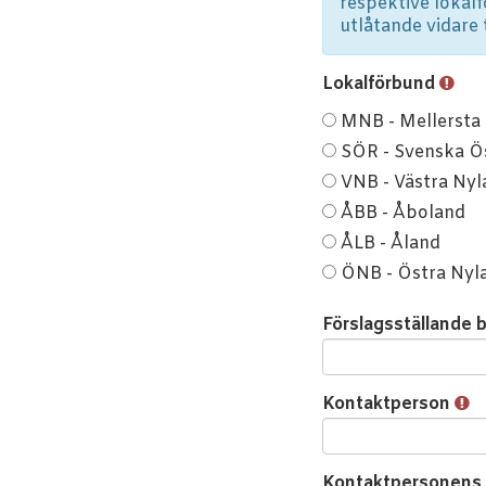
respektive lokalf
utlåtande vidare
Lokalförbund
Lokalförbund
MNB - Mellersta
SÖR - Svenska Ö
VNB - Västra Nyl
ÅBB - Åboland
ÅLB - Åland
ÖNB - Östra Nyl
Förslagsställande 
Kontaktperson
Kontaktpersonens