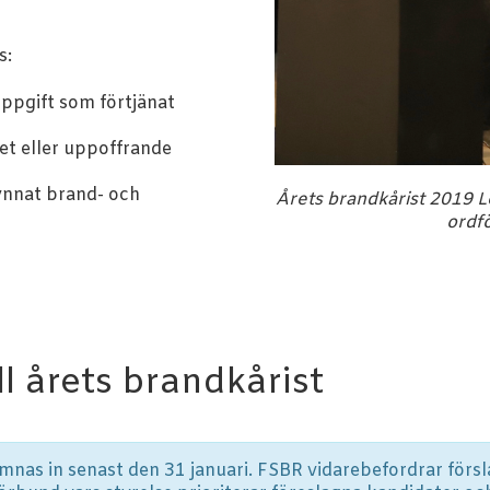
s:
ppgift som förtjänat
t eller uppoffrande
nnat brand- och
Årets brandkårist 2019 L
ordf
ll årets brandkårist
ämnas in senast den 31 januari. FSBR vidarebefordrar försla