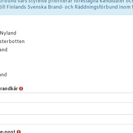
örbund vars styrelse prioriterar föreslagna kandidater och
 till Finlands Svenska Brand- och Räddningsförbund inom 
 Nyland
sterbotten
and
and
brandkår
 e-post