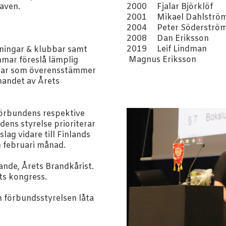
2000 Fjalar Björklöf
aven.
2001 Mikael Dahlströ
2004 Peter Söderströ
2008 Dan Eriksson
2019 Lei
lningar & klubbar samt
Magnus Eriksson
mar föreslå lämplig
ingar som överensstämmer
nandet av Årets
förbundens respektive
dens styrelse prioriterar
lag vidare till Finlands
 februari månad.
ande, Årets Brandkårist.
s kongress.
n förbundsstyrelsen låta