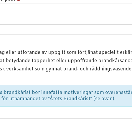
 eller utförande av uppgift som förtjänat speciellt erkä
at betydande tapperhet eller uppoffrande brandkårsanda
sk verksamhet som gynnat brand- och räddningsväsende
rets brandkårist bör innefatta motiveringar som överenss
r för utnämnandet av ”Årets Brandkårist” (se ovan).