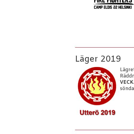
Läger 2019
Lägre
Räddn
VECK
söndag