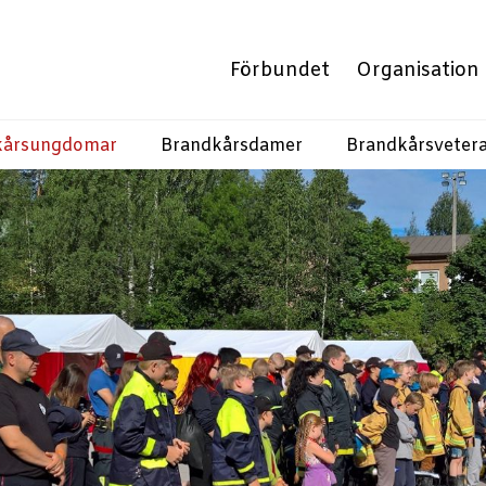
Förbundet
Organisation
kårsungdomar
Brandkårsdamer
Brandkårsveter